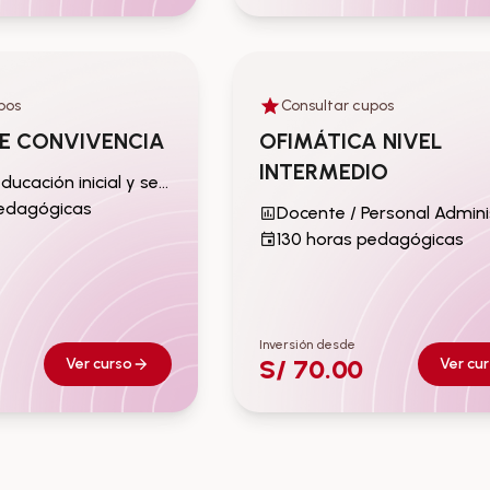
pos
Consultar cupos
ucación inicial y
Docente / Personal Administrat
Público
E CONVIVENCIA
OFIMÁTICA NIVEL
INTERMEDIO
Auxiliar de educación inicial y secundaria
pedagógicas
130 horas pedagógicas
Inversión desde
S/ 70.00
Ver curso
Ver cu