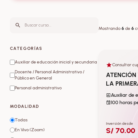
Buscar curso
Mostrando
6
de
6
c
CATEGORÍAS
Auxiliar de educación inicial y secundaria
Consultar cu
Auxiliar de ed
Docente / Personal Administrativo /
secundaria
ATENCIÓN 
Público en General
LA PRIMER
Personal administrativo
100 horas 
MODALIDAD
Todas
Inversión desde
S/ 70.00
En Vivo (Zoom)