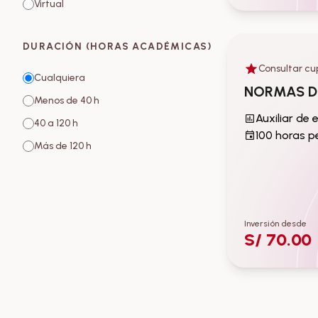
Virtual
DURACIÓN (HORAS ACADÉMICAS)
Consultar cu
Auxiliar de ed
Cualquiera
secundaria
NORMAS D
Menos de 40 h
40 a 120 h
100 horas 
Más de 120 h
Inversión desde
S/ 70.00