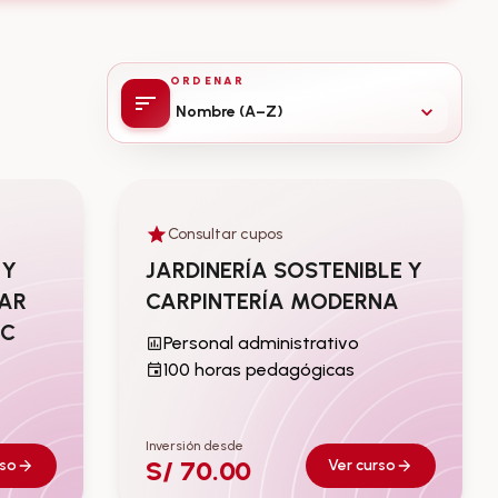
ORDENAR
Nombre (A–Z)
Consultar cupos
Personal administrativo
 Y
JARDINERÍA SOSTENIBLE Y
AR
CARPINTERÍA MODERNA
IC
Personal administrativo
100 horas pedagógicas
Inversión desde
S/ 70.00
rso
Ver curso