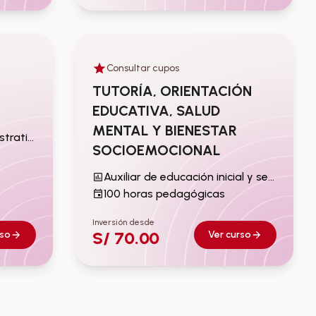
Consultar cupos
ivo /
Auxiliar de educación inicial y
secundaria
TUTORÍA, ORIENTACIÓN
EDUCATIVA, SALUD
MENTAL Y BIENESTAR
Docente / Personal Administrativo / Público en General
SOCIOEMOCIONAL
Auxiliar de educación inicial y secundaria
100 horas pedagógicas
Inversión desde
S/ 70.00
rso
Ver curso