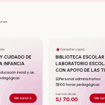
ursos
pos
Consultar cupos
ucación inicial y
Personal administrativo
Y CUIDADO DE
BIBLIOTECA ESCOLAR
A INFANCIA
LABORATORIO ESCOL
CON APOYO DE LAS T
Auxiliar de educación inicial y secundaria
pedagógicas
Personal administrativo
100 horas pedagógicas
Inversión desde
S/ 70.00
Ver curso
Ver cu